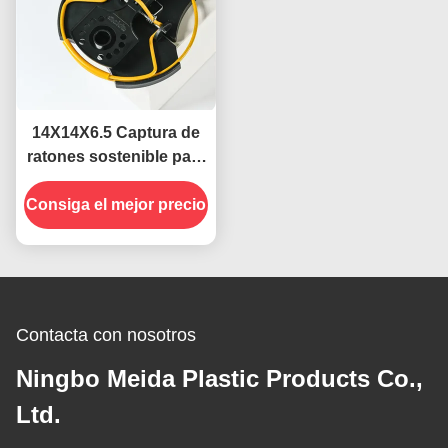
14X14X6.5 Captura de
ratones sostenible para
una gestión eficaz y
Consiga el mejor precio
ecológica de plagas
Contacta con nosotros
Ningbo Meida Plastic Products Co.,
Ltd.