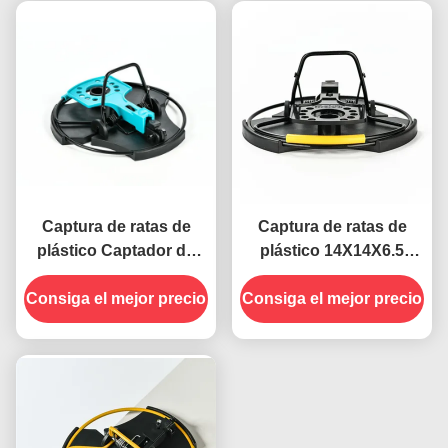
ratas
Captura de ratas de
Captura de ratas de
plástico Captador de
plástico 14X14X6.5
resorte potente Captura
Captador de ratones
Consiga el mejor precio
de picaduras de alta
Consiga el mejor precio
metálicos para una
sensibilidad Control de
solución efectiva de
plagas Ratones
control de plagas
metálicos