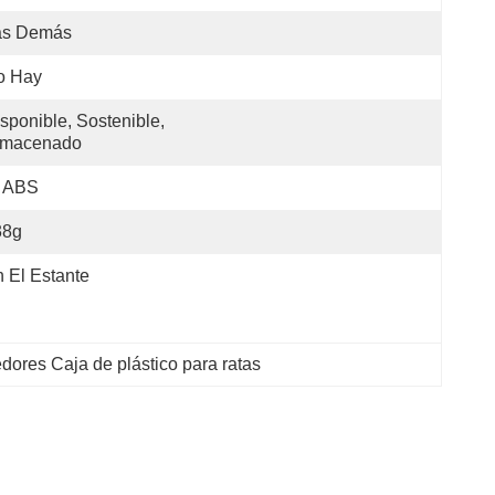
as Demás
o Hay
sponible, Sostenible, 
lmacenado
l ABS
38g
 El Estante
edores Caja de plástico para ratas