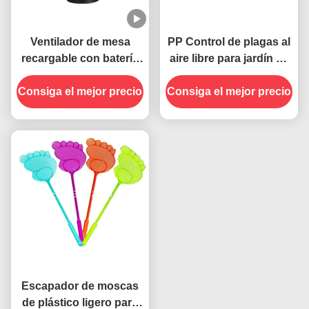
Ventilador de mesa
PP Control de plagas al
recargable con batería
aire libre para jardín de
ABS sostenible para
frutas trampa para
exteriores Repelente de
Consiga el mejor precio
Consiga el mejor precio
moscas atrapadora de
mosquitos para
insectos colgar fácil jar
interiores Captor de
abierto mosca
moscas
Escapador de moscas
de plástico ligero para