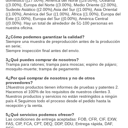
doméstico ((27.00%), América del Norte ((25.00%), Oceanía 
((3.00%), Europa del Norte ((3.00%), Medio Oriente ((2.00%), 
Sudeste Asiático ((2.00%),Asia del Sur ((1.00%), Asia Oriental 
((1.00%), América del Sur ((1.00%), África ((1.00%), Europa del 
Este ((1.00%), Europa del Sur ((0.00%), América Central 
((0.00%). Hay un total de alrededor de 51-100 personas en 
nuestra oficina.
2¿Cómo podemos garantizar la calidad?
Siempre una muestra de preproducción antes de la producción 
en serie;
Siempre inspección final antes del envío.
3¿Qué puedes comprar de nosotros?
Trampa para ratones; trampa para moscas; espino de pájaro; 
mosquito-muerte; trampa de pegamento
4¿Por qué comprar de nosotros y no de otros 
proveedores?
1Nuestros productos tienen informes de pruebas y patentes 2. 
Hacemos el 100% de los requisitos de nuestros clientes 3. 
Nuestros productos y servicios no están restringidos a ningún 
país 4.Seguimos todo el proceso desde el pedido hasta la 
recepción y la venta.
5¿Qué servicios podemos ofrecer?
Las condiciones de entrega aceptadas: FOB, CFR, CIF, EXW, 
FAS, CIP, FCA, CPT, DEQ, DDP, DDU, Entrega rápida, DAF, 