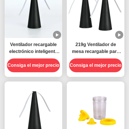
Ventilador recargable
219g Ventilador de
electrónico inteligente
mesa recargable para
para estado sólido y
mosquitos de interior
Consiga el mejor precio
repelente contra
Consiga el mejor precio
Repelente de moscas
moscas
atrapadora de moscas
Diseño portátil