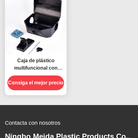
Caja de plástico
multifuncional con
cerradura Estación de
Consiga el mejor precio
cebo para ratones
ratones y ratones con
espacio para la trampa
de resorte y el cebo
262g
Contacta con nosotros
Ningbo Meida Plastic Products Co.,