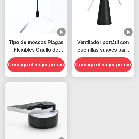
Tipo de moscas Plagas
Ventilador portátil con
Flexibles Cuello de
cuchillas suaves para
ganso USB Alimentado
mantener alejadas a las
Consiga el mejor precio
Trampas para moscas
Consiga el mejor precio
moscas en interiores y
colgantes Ventilador
exteriores
repelente de insectos