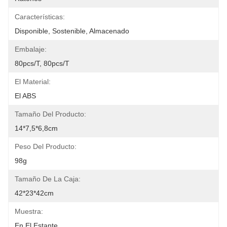
Características:
Disponible, Sostenible, Almacenado
Embalaje:
80pcs/t, 80pcs/t
El Material:
El ABS
Tamaño Del Producto:
14*7,5*6,8cm
Peso Del Producto:
98g
Tamaño De La Caja:
42*23*42cm
Muestra:
En El Estante