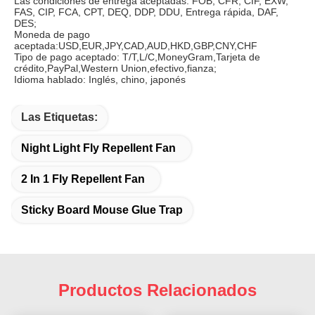
Las condiciones de entrega aceptadas: FOB, CFR, CIF, EXW, 
FAS, CIP, FCA, CPT, DEQ, DDP, DDU, Entrega rápida, DAF, 
DES;
Moneda de pago 
aceptada:USD,EUR,JPY,CAD,AUD,HKD,GBP,CNY,CHF
Tipo de pago aceptado: T/T,L/C,MoneyGram,Tarjeta de 
crédito,PayPal,Western Union,efectivo,fianza;
Idioma hablado: Inglés, chino, japonés
Las Etiquetas:
Night Light Fly Repellent Fan
2 In 1 Fly Repellent Fan
Sticky Board Mouse Glue Trap
Productos Relacionados