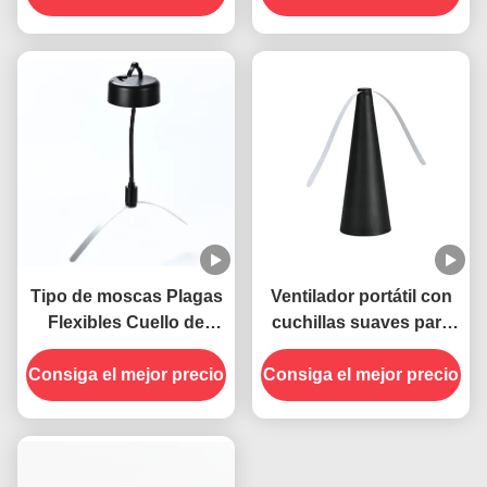
blandas Material ABS
PET
Tipo de moscas Plagas
Ventilador portátil con
Flexibles Cuello de
cuchillas suaves para
ganso USB Alimentado
mantener alejadas a las
Consiga el mejor precio
Trampas para moscas
Consiga el mejor precio
moscas en interiores y
colgantes Ventilador
exteriores
repelente de insectos