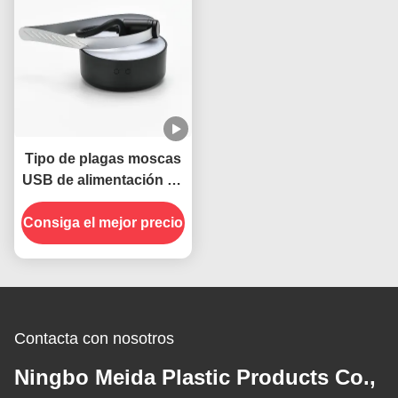
Tipo de plagas moscas
USB de alimentación de
cuello plegable
Consiga el mejor precio
colgante insectos
repelente de ventilador
para mesas
Contacta con nosotros
Ningbo Meida Plastic Products Co.,