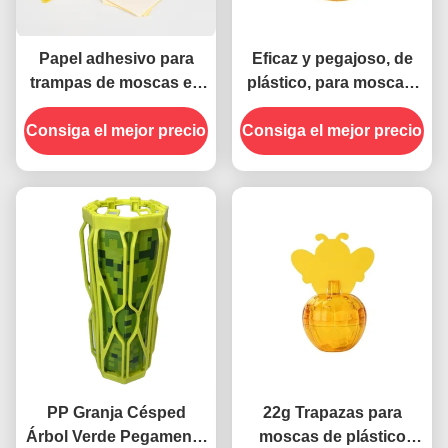
Papel adhesivo para
Eficaz y pegajoso, de
trampas de moscas en
plástico, para moscas,
interiores y exteriores
frutas, insectos y
Consiga el mejor precio
para un control eficaz y
Consiga el mejor precio
termitas, trampa de 480
seguro de plagas
horas de uso, sin
fragancia
PP Granja Césped
22g Trapazas para
Árbol Verde Pegamento
moscas de plástico