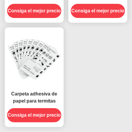
Colgante pegajoso
Captador de pegamento
Consiga el mejor precio
mosca Insecto Trampa
Consiga el mejor precio
pegajoso para control
de Termitas Roller
de plagas no tóxico y
seguro en interiores
Carpeta adhesiva de
papel para termitas
Consiga el mejor precio