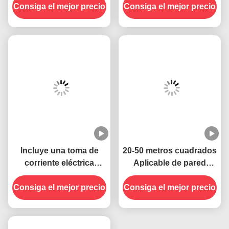
Trampa para insectos
voladores
Incluye una toma de
20-50 metros cuadrados
corriente eléctrica
Aplicable de pared
portátil de 395 NM UV
eléctrica enchufable
Consiga el mejor precio
para matar mosquitos
Consiga el mejor precio
enchufe UV Lámpara
Control sostenible y
contra mosquitos
efectivo de insectos
Estado sólido muy
eficaz