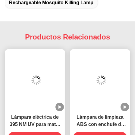
Productos Relacionados
Lámpara eléctrica de
Lámpara de limpieza
395 NM UV para matar
ABS con enchufe de
mosquitos
pared eléctrica 395 NM
Consiga el mejor precio
UV que mata mosquitos
Consiga el mejor precio