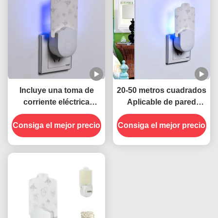
Incluye una toma de
20-50 metros cuadrados
corriente eléctrica
Aplicable de pared
portátil de 395 NM UV
eléctrica enchufable
Consiga el mejor precio
para matar mosquitos
Consiga el mejor precio
enchufe UV Lámpara
Control sostenible y
contra mosquitos
efectivo de insectos
Estado sólido muy
eficaz