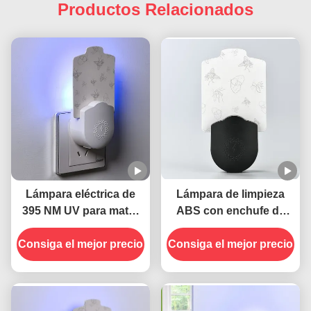
Productos Relacionados
Lámpara eléctrica de
Lámpara de limpieza
395 NM UV para matar
ABS con enchufe de
mosquitos
pared eléctrica 395 NM
Consiga el mejor precio
UV que mata mosquitos
Consiga el mejor precio
Trampa para insectos
voladores