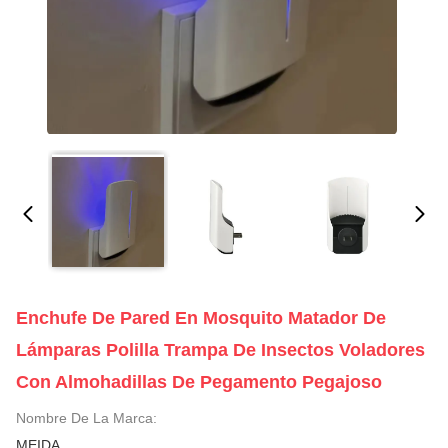
Enchufe De Pared En Mosquito Matador De
Lámparas Polilla Trampa De Insectos Voladores
Con Almohadillas De Pegamento Pegajoso
Nombre De La Marca:
MEIDA