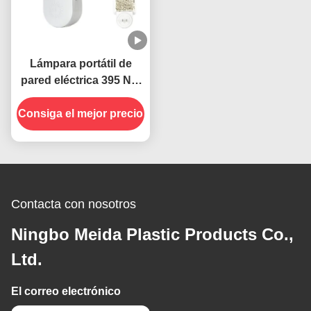
Lámpara portátil de
pared eléctrica 395 NM
UV para matar
Consiga el mejor precio
mosquitos Insectos
voladores
Contacta con nosotros
Ningbo Meida Plastic Products Co.,
Ltd.
El correo electrónico