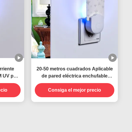
rriente
20-50 metros cuadrados Aplicable
NM UV para
de pared eléctrica enchufable
trol
enchufe UV Lámpara contra
insectos
ecio
mosquitos Estado sólido muy
Consiga el mejor precio
eficaz