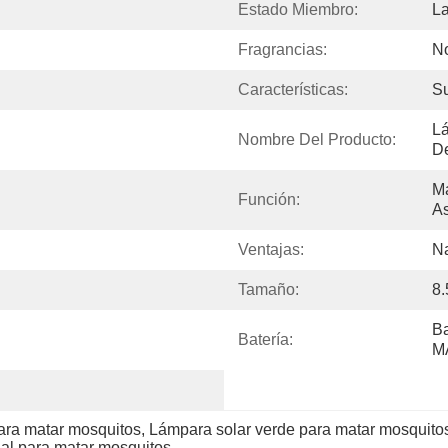
Estado Miembro:
L
Fragrancias:
N
Características:
Su
Lá
Nombre Del Producto:
De
Ma
Función:
As
Ventajas:
Na
Tamaño:
8.
Ba
Batería:
M
ara matar mosquitos
, 
Lámpara solar verde para matar mosquito
nal para matar mosquitos