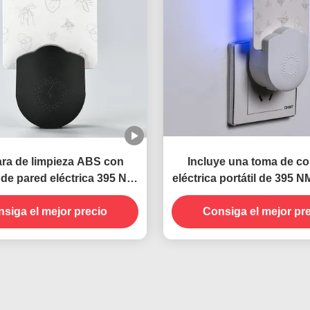
ra de limpieza ABS con
Incluye una toma de co
de pared eléctrica 395 NM
eléctrica portátil de 395 
 mata mosquitos Trampa
matar mosquitos Con
a insectos voladores
siga el mejor precio
sostenible y efectivo de 
Consiga el mejor pr