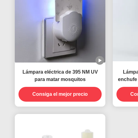
Lámpara eléctrica de 395 NM UV
Lámpa
para matar mosquitos
enchufe 
UV que
Consiga el mejor precio
par
Con