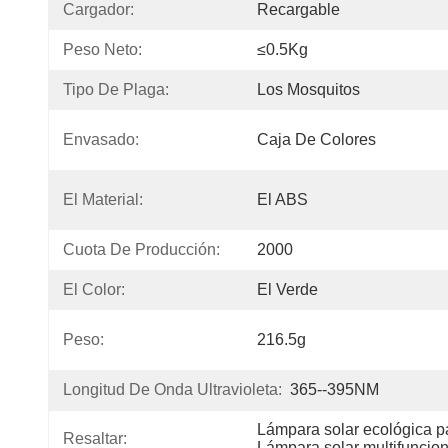
Cargador:
Recargable
Peso Neto:
≤0.5Kg
Tipo De Plaga:
Los Mosquitos
Envasado:
Caja De Colores
El Material:
El ABS
Cuota De Producción:
2000
El Color:
El Verde
Peso:
216.5g
Longitud De Onda Ultravioleta:
365--395NM
Lámpara solar ecológica p
Resaltar:
Lámpara solar multifuncio