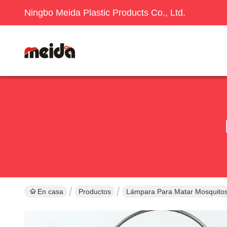
Ningbo Meida Plastic Products Co., Ltd.
En casa
Productos
Lámpara Para Matar Mosquito