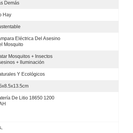
as Demás
o Hay
stentable
mpara Eléctrica Del Asesino 
l Mosquito
tar Mosquitos + Insectos 
esinos + Iluminación
turales Y Ecológicos
5x8.5x13.5cm
tería De Litio 18650 1200 
AH
s
, 